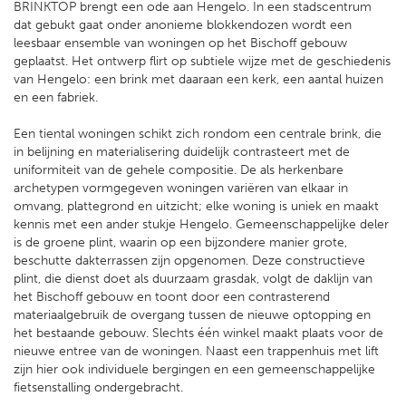
BRINKTOP brengt een ode aan Hengelo. In een stadscentrum
dat gebukt gaat onder anonieme blokkendozen wordt een
leesbaar ensemble van woningen op het Bischoff gebouw
geplaatst. Het ontwerp flirt op subtiele wijze met de geschiedenis
van Hengelo: een brink met daaraan een kerk, een aantal huizen
en een fabriek.
Een tiental woningen schikt zich rondom een centrale brink, die
in belijning en materialisering duidelijk contrasteert met de
uniformiteit van de gehele compositie. De als herkenbare
archetypen vormgegeven woningen variëren van elkaar in
omvang, plattegrond en uitzicht; elke woning is uniek en maakt
kennis met een ander stukje Hengelo. Gemeenschappelijke deler
is de groene plint, waarin op een bijzondere manier grote,
beschutte dakterrassen zijn opgenomen. Deze constructieve
plint, die dienst doet als duurzaam grasdak, volgt de daklijn van
het Bischoff gebouw en toont door een contrasterend
materiaalgebruik de overgang tussen de nieuwe optopping en
het bestaande gebouw. Slechts één winkel maakt plaats voor de
nieuwe entree van de woningen. Naast een trappenhuis met lift
zijn hier ook individuele bergingen en een gemeenschappelijke
fietsenstalling ondergebracht.