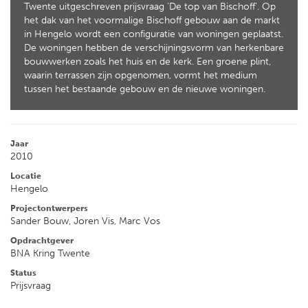
Twente uitgeschreven prijsvraag ‘De top van Bischoff’. Op
het dak van het voormalige Bischoff gebouw aan de markt
in Hengelo wordt een configuratie van woningen geplaatst.
De woningen hebben de verschijningsvorm van herkenbare
bouwwerken zoals het huis en de kerk. Een groene plint,
waarin terrassen zijn opgenomen, vormt het medium
tussen het bestaande gebouw en de nieuwe woningen.
Jaar
2010
Locatie
Hengelo
Projectontwerpers
Sander Bouw, Joren Vis, Marc Vos
Opdrachtgever
BNA Kring Twente
Status
Prijsvraag