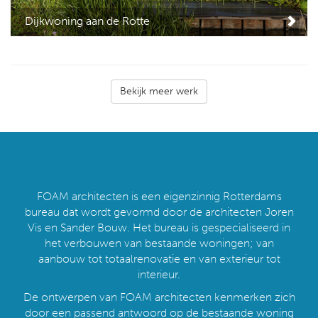
Dijkwoning aan de Rotte
Bekijk meer werk
FOAM architecten is een eigenzinnig Rotterdams
bureau dat wordt gevormd door de architecten Joren
Vis en Sander Bouw. Het bureau is gespecialiseerd in
het verbouwen van bestaande woningen; van
aanbouw tot totaalrenovatie en van exterieur tot
interieur.
De ontwerpen van FOAM architecten kenmerken zich
door een passend antwoord op de bestaande woning