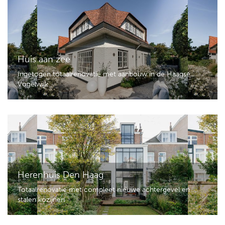
Huis aan zee
Ingetogen totaalrenovatie met aanbouw in de Haagse
Vogelwijk
Herenhuis Den Haag
Totaalrenovatie met compleet nieuwe achtergevel en
stalen kozijnen