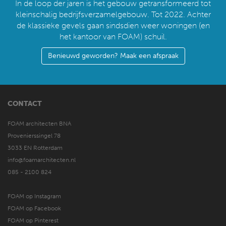
In de loop der jaren is het gebouw getransformeerd tot
kleinschalig bedrijfsverzamelgebouw. Tot 2022. Achter
de klassieke gevels gaan sindsdien weer woningen (en
het kantoor van FOAM) schuil.
Benieuwd geworden? Maak een afspraak
CONTACT
FOAM architecten BNA
Provenierssingel 78
3033 EN Rotterdam
info@foamarchitecten.nl
085 - 2100 824
FOAM op Instagram
FOAM op Facebook
FOAM op Pinterest