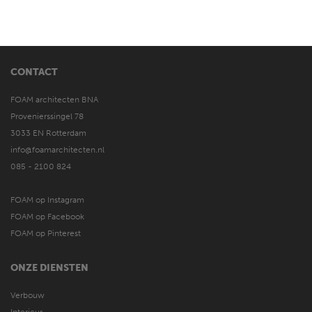
CONTACT
FOAM architecten BNA
Provenierssingel 78
3033 EN Rotterdam
info@foamarchitecten.nl
085 - 2100 824
FOAM op Instagram
FOAM op Facebook
FOAM op Pinterest
ONZE DIENSTEN
Verbouw