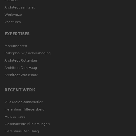
Interieur
Architect aan tafel
Werkwijze
Vacatures
EXPERTISES
Monumenten
Dakopbouw / nokverhoging
Architect Rotterdam
Architect Den Haag
Architect Wassenaar
RECENT WERK
Villa Molenlaankwartier
Herenhuis Hillegersberg
Huis aan zee
Geschakelde villa Kralingen
Herenhuis Den Haag