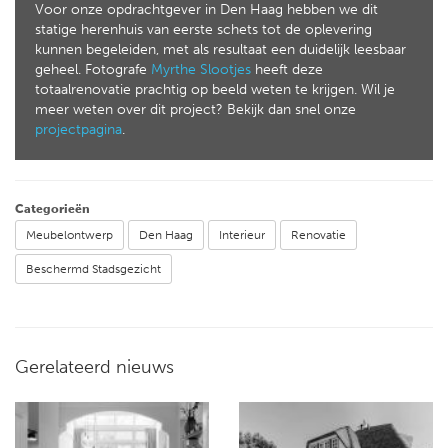
Voor onze opdrachtgever in Den Haag hebben we dit
statige herenhuis van eerste schets tot de oplevering
kunnen begeleiden, met als resultaat een duidelijk leesbaar
geheel. Fotografe
Myrthe Slootjes
heeft deze
totaalrenovatie prachtig op beeld weten te krijgen. Wil je
meer weten over dit project? Bekijk dan snel onze
projectpagina
.
Categorieën
Meubelontwerp
Den Haag
Interieur
Renovatie
Beschermd Stadsgezicht
Gerelateerd nieuws