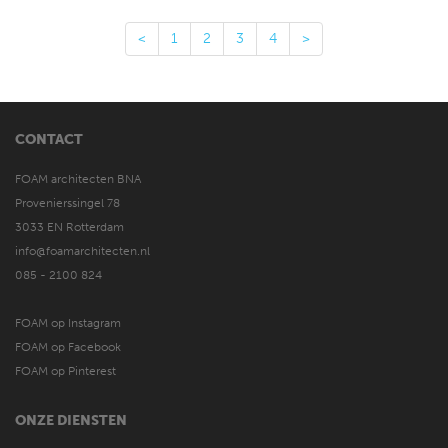
<
1
2
3
4
>
CONTACT
FOAM architecten BNA
Provenierssingel 78
3033 EN Rotterdam
info@foamarchitecten.nl
085 - 2100 824
FOAM op Instagram
FOAM op Facebook
FOAM op Pinterest
ONZE DIENSTEN