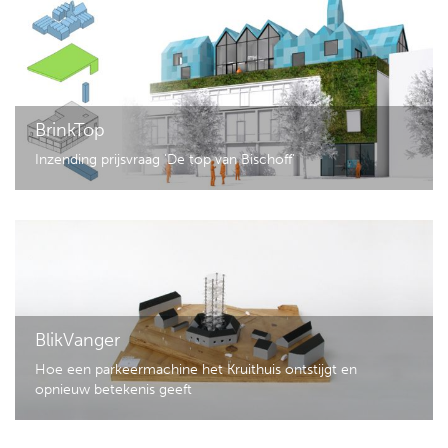
BrinkTop
Inzending prijsvraag 'De top van Bischoff'
BlikVanger
Hoe een parkeermachine het Kruithuis ontstijgt en
opnieuw betekenis geeft