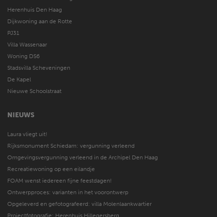
Herenhuis Den Haag
Dijkwoning aan de Rotte
PJ31
Villa Wassenaar
Woning DS6
Stadsvilla Scheveningen
De Kapel
Nieuwe Schoolstraat
NIEUWS
Laura vliegt uit!
Rijksmonument Schiedam: vergunning verleend
Omgevingsvergunning verleend in de Archipel Den Haag
Recreatiewoning op een eilandje
FOAM wenst iedereen fijne feestdagen!
Ontwerpproces: varianten in het voorontwerp
Opgeleverd en gefotografeerd: villa Molenlaankwartier
Projectfotografie: Herenhuis Hillegersberg