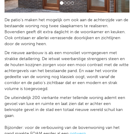
De patio's maken het mogelijk om ook aan de achterzijde van de
bestaande woning nog twee slaapkamers te realiseren.
Bovendien geeft dit extra daglicht in de woonkamer en keuken.
Ook ontstaan er allerlei verrassende doorkijken en zichtlijnen
door de woning heen.
De nieuwe aanbouw is als een monoliet vormgegeven met
strakke detaillering. De ietwat weerbarstige strengpers steen en
de houten kozijnen zorgen voor een mooi contrast met de witte
achtergevels van het besstaande pand. En waar het voorste
gedeelte van de woning nog klassiek oogt, wordt vanaf de
corridor en de patio's zichtbaar dat er een modern en strak
volume is toegevoegd.
De uiteindelijk 200 vierkante meter tellende woning ademt een
gevoel van luxe en ruimte en laat zien dat er achter een
beknopte gevel in de stad een totaal nieuwe wereld schuil kan
gaan.
Bijzonder: voor de verbouwing van de bovenwoning van het
pand maakte FOAM eerder al een
ontwerp
.