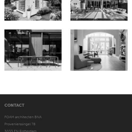
CONTACT
FOAM architecten BNA
Provenierssingel 78
3033 EN Rotterdam