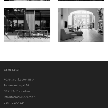
CONTACT
FOAM architecten BNA
Provenierssingel 78
3033 EN Rotterdam
info@foamarchitecten.nl
085 - 2100 824