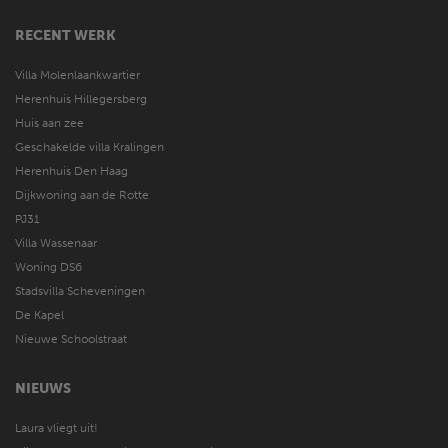
RECENT WERK
Villa Molenlaankwartier
Herenhuis Hillegersberg
Huis aan zee
Geschakelde villa Kralingen
Herenhuis Den Haag
Dijkwoning aan de Rotte
PJ31
Villa Wassenaar
Woning DS6
Stadsvilla Scheveningen
De Kapel
Nieuwe Schoolstraat
NIEUWS
Laura vliegt uit!