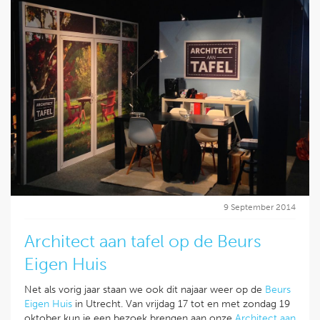
9 September 2014
Architect aan tafel op de Beurs
Eigen Huis
Net als vorig jaar staan we ook dit najaar weer op de
Beurs
Eigen Huis
in Utrecht. Van vrijdag 17 tot en met zondag 19
oktober kun je een bezoek brengen aan onze
Architect aan