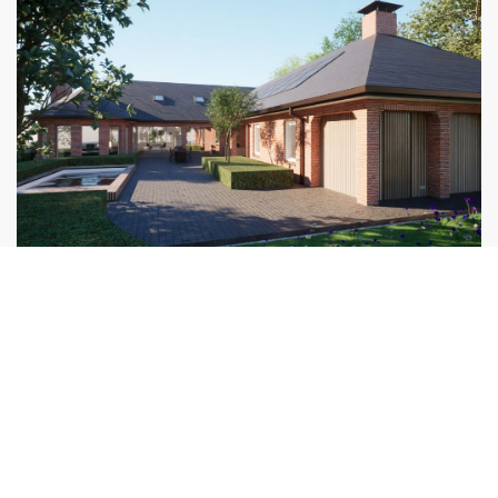
Totaalrenovatie gestart in
Wippolder, Delft
De totaalrenovatie van de woning in Delft is begonnen. De
woning krijgt onder andere een vernieuwde uitbouw en de
kap ter plaatse van het balkon wordt doorgetrokken voor
meer ruimte binnen. Realisatie met Sens Bouw.
Lees verder
30 July 2024
Van jaren ’80 naar moderne villa:
renovatie gestart
De ambitieuze renovatie van deze jaren ’80 bungalow villa
is een plan van ons uit 2022 én nu worden deze plannen
eindelijk werkelijkheid. Het interieur en exterieur van de