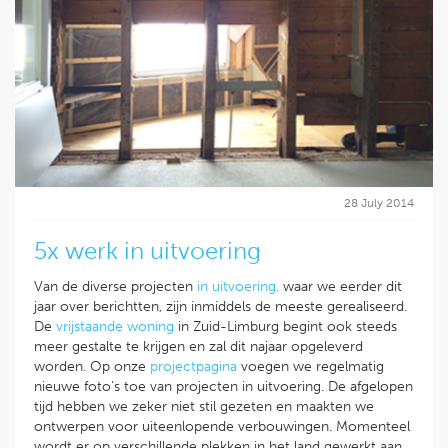
28 July 2014
5x werk in uitvoering
Van de diverse projecten
in uitvoering,
waar we eerder dit
jaar over berichtten, zijn inmiddels de meeste gerealiseerd.
De
vrijstaande woning
in Zuid-Limburg begint ook steeds
meer gestalte te krijgen en zal dit najaar opgeleverd
worden. Op onze
projectpagina
voegen we regelmatig
nieuwe foto's toe van projecten in uitvoering. De afgelopen
tijd hebben we zeker niet stil gezeten en maakten we
ontwerpen voor uiteenlopende verbouwingen. Momenteel
wordt er op verschillende plekken in het land gewerkt aan