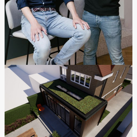
1 January 2025
FOAM 15 jaar!
Op 1 januari 2025 bestaat FOAM Architecten officieel 15
jaar! Wat begon in 2010 als een klein bureau met vier
bevlogen ontwerpers is uitgegroeid tot een
architectenbureau dat zich toelegt op totaalrenovaties van
woningen en gebouwen. Jaarlijk realiseren we zo’n 30
projecten van uiteenlopende aard, van schetsontwerp tot
bouwbegeleiding. Al sinds 2012 vormen Joren Vis en