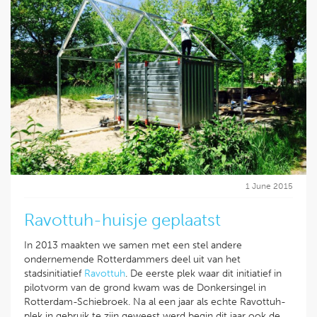
1 June 2015
Ravottuh-huisje geplaatst
In 2013 maakten we samen met een stel andere
ondernemende Rotterdammers deel uit van het
stadsinitiatief
Ravottuh
. De eerste plek waar dit initiatief in
pilotvorm van de grond kwam was de Donkersingel in
Rotterdam-Schiebroek. Na al een jaar als echte Ravottuh-
plek in gebruik te zijn geweest werd begin dit jaar ook de