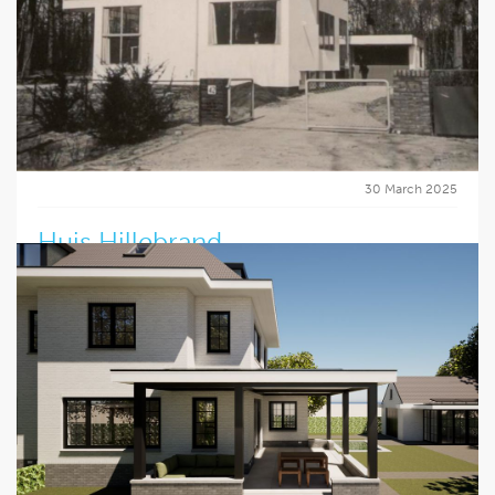
30 March 2025
Huis Hillebrand
Bijzonder nieuws: de vergunning is verleend voor de
renovatie en restauratie van het iconische Huis Hillebrand
van Architect G.H. Rietveld. De plannen zijn met
enthousiasme ontvangen door de gemeente Den
Haag. Ook voor rijksmonumenten levert FOAM met zorg
en precisie het benodigde tekenwerk. Heeft u plannen voor
restauratie of renovatie? Neem gerust contact met ons op
– we helpen u graag verder.
Lees verder