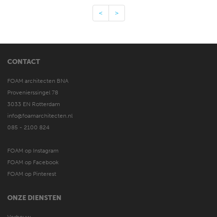
<
>
CONTACT
FOAM architecten BNA
Provenierssingel 78
3033 EN Rotterdam
info@foamarchitecten.nl
085 - 2100 824
FOAM op Instagram
FOAM op Facebook
FOAM op Pinterest
ONZE DIENSTEN