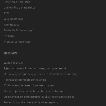
Herenhuis Den Haag
Dijkwoning aan de Rotte
PJ31
Villa Wassenaar
Woning DS6
Stadsvilla Scheveningen
De Kapel
Nieuwe Schoolstraat
NIEUWS
Laura vliegt uit!
Rijksmonument Schiedam: vergunning verleend
Omgevingsvergunning verleend in de Archipel Den Haag
Recreatiewoning op een eilandje
FOAM wenst iedereen fijne feestdagen!
Ontwerpproces: varianten in het voorontwerp
Opgeleverd en gefotografeerd: villa Molenlaankwartier
Projectfotografie: Herenhuis Hillegersberg