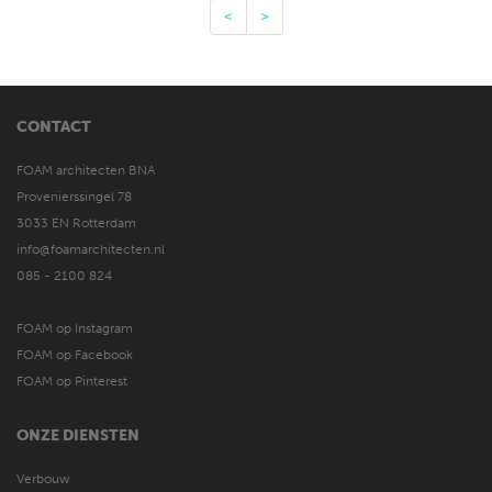
<
>
CONTACT
FOAM architecten BNA
Provenierssingel 78
3033 EN Rotterdam
info@foamarchitecten.nl
085 - 2100 824
FOAM op Instagram
FOAM op Facebook
FOAM op Pinterest
ONZE DIENSTEN
Verbouw