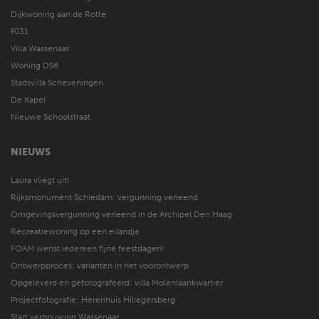
Dijkwoning aan de Rotte
PJ31
Villa Wassenaar
Woning DS6
Stadsvilla Scheveningen
De Kapel
Nieuwe Schoolstraat
NIEUWS
Laura vliegt uit!
Rijksmonument Schiedam: vergunning verleend
Omgevingsvergunning verleend in de Archipel Den Haag
Recreatiewoning op een eilandje
FOAM wenst iedereen fijne feestdagen!
Ontwerpproces: varianten in het voorontwerp
Opgeleverd en gefotografeerd: villa Molenlaankwartier
Projectfotografie: Herenhuis Hillegersberg
Start verbouwing Wassenaar