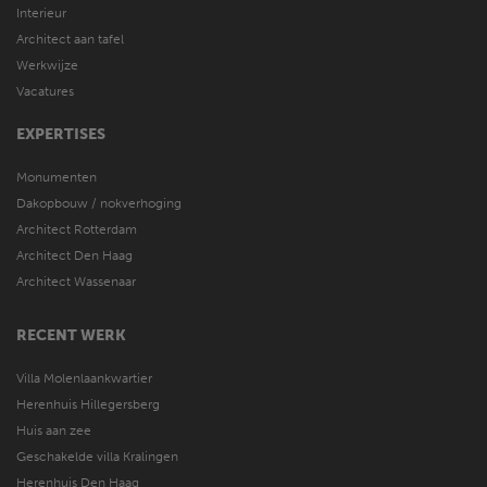
Interieur
Architect aan tafel
Werkwijze
Vacatures
EXPERTISES
Monumenten
Dakopbouw / nokverhoging
Architect Rotterdam
Architect Den Haag
Architect Wassenaar
RECENT WERK
Villa Molenlaankwartier
Herenhuis Hillegersberg
Huis aan zee
Geschakelde villa Kralingen
Herenhuis Den Haag