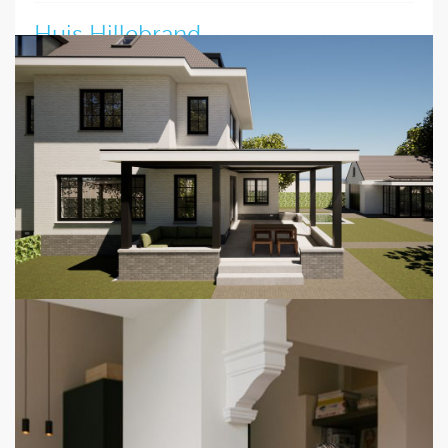
Huis Hillebrand
Bijzonder nieuws: de vergunning is verleend voor de
renovatie en restauratie van het iconische Huis Hillebrand
van Architect G.H. Rietveld. De plannen zijn met
enthousiasme ontvangen door de gemeente Den
Haag. Ook voor rijksmonumenten levert FOAM met zorg
en precisie het benodigde tekenwerk. Heeft u plannen voor
restauratie of renovatie? Neem gerust contact met ons op
– we helpen u graag verder.
Lees verder
12 February 2025
Werk in uitvoering - Wassenaar
Totaalrenovatie in Wassenaar in volle gang. De vrijstaande
woning krijgt een uitbreiding over drie verdiepingen, een