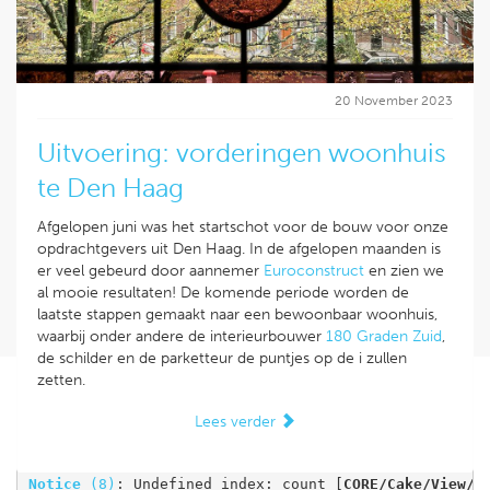
Lees verder
meer weten over dit project? Bekijk dan snel onze
projectpagina
.
Lees verder
20 November 2023
Uitvoering: vorderingen woonhuis
te Den Haag
Afgelopen juni was het startschot voor de bouw voor onze
opdrachtgevers uit Den Haag. In de afgelopen maanden is
er veel gebeurd door aannemer
Euroconstruct
en zien we
Laatste artikel bereikt
al mooie resultaten! De komende periode worden de
laatste stappen gemaakt naar een bewoonbaar woonhuis,
waarbij onder andere de interieurbouwer
180 Graden Zuid
,
de schilder en de parketteur de puntjes op de i zullen
Notice
 (8)
: Undefined index: count [
CORE/Cake/View/H
zetten.
Lees verder
Notice
 (8)
: Undefined index: limit [
CORE/Cake/View/H
Notice
 (8)
: Undefined index: count [
CORE/Cake/View/H