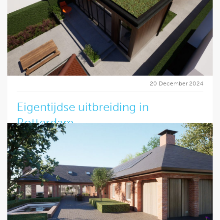
projecten in steden als Den Haag, Delft, Wassenaar,
woning krijgt onder andere een vernieuwde uitbouw en de
Rotterdam en omstreken. Steeds met oog voor context,
kap ter plaatse van het balkon wordt doorgetrokken voor
detail en samenwerking. FOAM Architecten staat voor
meer ruimte binnen. Realisatie met Sens Bouw.
betrokkenheid en ontwerp op maat. We danken alle
opdrachtgevers, bouwpartners en collega’s die dit mogelijk
Lees verder
maken én kijken uit naar de volgende 15 jaar!
Lees verder
20 December 2024
Eigentijdse uitbreiding in
Rotterdam
Het project in Rotterdam is bijna klaar. Van vliering tot
begane grond is de woning gerenoveerd, inclusief een
moderne uitbouw aan de achterzijde van de woning. Zoals
bij elk project heeft FOAM ook voor deze woning in
Rotterdam impressiebeelden gemaakt om het ontwerp tot
leven te brengen. Na de oplevering, die gepland staat na de
zomer van 2025, delen we de foto's op onze
projectpagina.