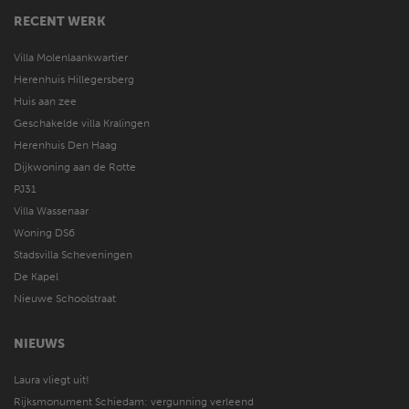
RECENT WERK
Villa Molenlaankwartier
Herenhuis Hillegersberg
Huis aan zee
Geschakelde villa Kralingen
Herenhuis Den Haag
Dijkwoning aan de Rotte
PJ31
Villa Wassenaar
Woning DS6
Stadsvilla Scheveningen
De Kapel
Nieuwe Schoolstraat
NIEUWS
Laura vliegt uit!
Rijksmonument Schiedam: vergunning verleend