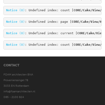
Notice
 (8)
: Undefined index: count [
CORE/Cake/View/H
Notice
 (8)
: Undefined index: page [
CORE/Cake/View/He
Notice
 (8)
: Undefined index: current [
CORE/Cake/View
Notice
 (8)
: Undefined index: count [
CORE/Cake/View/H
CONTACT
FOAM architecten BNA
Provenierssingel 78
3033 EN Rotterdam
info@foamarchitecten.nl
085 - 2100 824