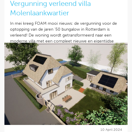
Vergunning verleend villa
Molenlaankwartier
In mei kreeg FOAM mooi nieuws: de vergunning voor de
optopping van de jaren ’50 bungalow in Rotterdam is
verleend! De woning wordt getransformeerd naar een
moderne villa met een compleet nieuwe en eigentijdse
uitstraling.
Door het bevestigen van een geïsoleerde schil op de
bestaande gevel, het realiseren van overstekken, grote
aluminium puien en de combinatie van stucwerk en de
travertin natuursteen gevelbekleding ontstaat samen met
de optopping een strak geheel.
We kijken uit naar de realisatie van dit project dat deze
zomer start met aannemersbedrijf Goudriaan.
Lees verder
10 April 2024