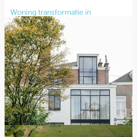
Woning transformatie in
Zoetermeer kan van start!
De vergunningen voor het renovatieproject in Zoetermeer
zijn binnen. Na goed contact en overleg met de gemeente
kan de transformatie van de woning en het tuinhuis nu echt
gaan beginnen. Beide gebouwen worden voorzien van een
rietgedekte kap, wit geschilderde gevels en nieuwe
kozijnen. Een moderne en klassieke uitstraling passend in
de bestaande vorm.
Lees verder