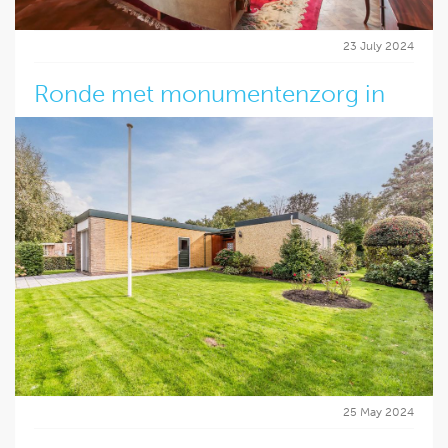
23 July 2024
Ronde met monumentenzorg in
Dordrecht
Momenteel is FOAM bezig met een renovatie ontwerp
voor een monumentaal pand in Dordrecht. De woning
heeft de nodige modernisatie nodig, maar wat is er precies
mogelijk in dit authentieke interieur?
FOAM biedt volledige ontwerpbegeleiding voor renovatie-
en restauratieprojecten, ook bij monumentale panden met
een complex interieur.
Lees verder
25 May 2024