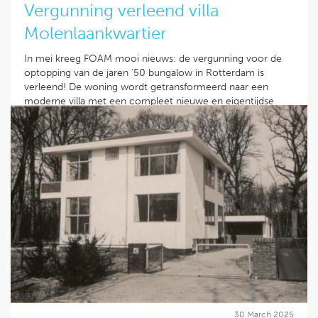
Vergunning verleend villa
Molenlaankwartier
In mei kreeg FOAM mooi nieuws: de vergunning voor de
optopping van de jaren ’50 bungalow in Rotterdam is
verleend! De woning wordt getransformeerd naar een
moderne villa met een compleet nieuwe en eigentijdse
uitstraling.
Door het bevestigen van een geïsoleerde schil op de
bestaande gevel, het realiseren van overstekken, grote
aluminium puien en de combinatie van stucwerk en de
travertin natuursteen gevelbekleding ontstaat samen met
de optopping een strak geheel.
We kijken uit naar de realisatie van dit project dat deze
zomer start met aannemersbedrijf Goudriaan.
Lees verder
30 March 2025