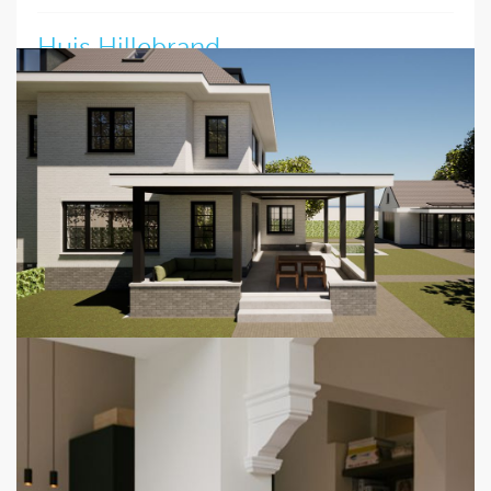
Huis Hillebrand
Bijzonder nieuws: de vergunning is verleend voor de
renovatie en restauratie van het iconische Huis Hillebrand
van Architect G.H. Rietveld. De plannen zijn met
enthousiasme ontvangen door de gemeente Den
Haag. Ook voor rijksmonumenten levert FOAM met zorg
en precisie het benodigde tekenwerk. Heeft u plannen voor
restauratie of renovatie? Neem gerust contact met ons op
– we helpen u graag verder.
Lees verder
12 February 2025
Werk in uitvoering - Wassenaar
Totaalrenovatie in Wassenaar in volle gang. De vrijstaande
woning krijgt een uitbreiding over drie verdiepingen, een