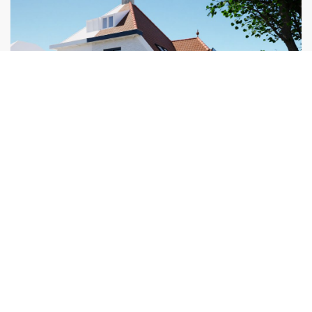
projecten in steden als Den Haag, Delft, Wassenaar,
begane grond is de woning gerenoveerd, inclusief een
Rotterdam en omstreken. Steeds met oog voor context,
moderne uitbouw aan de achterzijde van de woning. Zoals
detail en samenwerking. FOAM Architecten staat voor
bij elk project heeft FOAM ook voor deze woning in
betrokkenheid en ontwerp op maat. We danken alle
Rotterdam impressiebeelden gemaakt om het ontwerp tot
opdrachtgevers, bouwpartners en collega’s die dit mogelijk
leven te brengen. Na de oplevering, die gepland staat na de
maken én kijken uit naar de volgende 15 jaar!
zomer van 2025, delen we de foto's op onze
projectpagina.
Lees verder
Lees verder
10 September 2024
Totaalrenovatie gestart in
Wippolder, Delft
De totaalrenovatie van de woning in Delft is begonnen. De
woning krijgt onder andere een vernieuwde uitbouw en de
kap ter plaatse van het balkon wordt doorgetrokken voor
meer ruimte binnen. Realisatie met Sens Bouw.