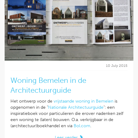
10 July 2015
Woning Bemelen in de
Architectuurguide
Het ontwerp voor de
vrijstaande woning in Bemelen
is
opgenomen in de "
Nationale Architectuurguide
": een
inspiratieboek voor particulieren die erover nadenken zelf
een woning te (laten) bouwen. O.a. verkrijgbaar in de
(architectuur)boekhandel en via
Bol.com
.
Lees verder