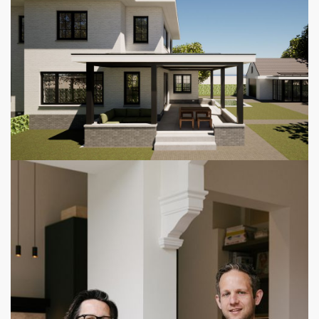
renovatie en restauratie van het iconische Huis Hillebrand
van Architect G.H. Rietveld. De plannen zijn met
enthousiasme ontvangen door de gemeente Den
Haag. Ook voor rijksmonumenten levert FOAM met zorg
en precisie het benodigde tekenwerk. Heeft u plannen voor
restauratie of renovatie? Neem gerust contact met ons op
– we helpen u graag verder.
Lees verder
12 February 2025
Werk in uitvoering - Wassenaar
Totaalrenovatie in Wassenaar in volle gang. De vrijstaande
woning krijgt een uitbreiding over drie verdiepingen, een
ruim bijgebouw én zwembad. Samenwerking met
Euroconstruct.
Lees verder