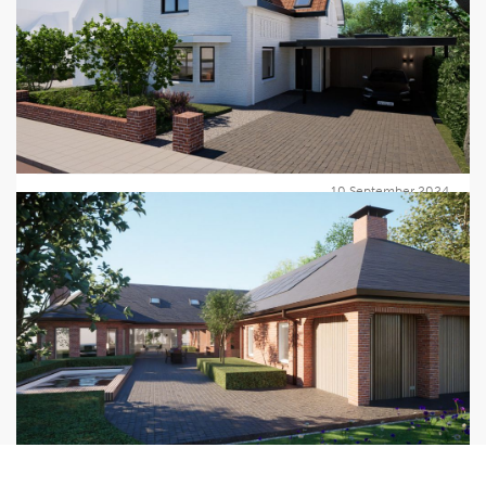
opdrachtgevers, bouwpartners en collega’s die dit mogelijk
leven te brengen. Na de oplevering, die gepland staat na de
maken én kijken uit naar de volgende 15 jaar!
zomer van 2025, delen we de foto's op onze
projectpagina.
Lees verder
Lees verder
10 September 2024
Totaalrenovatie gestart in
Wippolder, Delft
De totaalrenovatie van de woning in Delft is begonnen. De
woning krijgt onder andere een vernieuwde uitbouw en de
kap ter plaatse van het balkon wordt doorgetrokken voor
meer ruimte binnen. Realisatie met Sens Bouw.
Lees verder