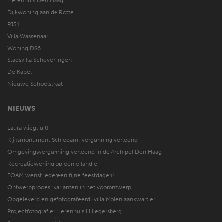
Herenhuis Den Haag
Dijkwoning aan de Rotte
PJ31
Villa Wassenaar
Woning DS6
Stadsvilla Scheveningen
De Kapel
Nieuwe Schoolstraat
NIEUWS
Laura vliegt uit!
Rijksmonument Schiedam: vergunning verleend
Omgevingsvergunning verleend in de Archipel Den Haag
Recreatiewoning op een eilandje
FOAM wenst iedereen fijne feestdagen!
Ontwerpproces: varianten in het voorontwerp
Opgeleverd en gefotografeerd: villa Molenlaankwartier
Projectfotografie: Herenhuis Hillegersberg