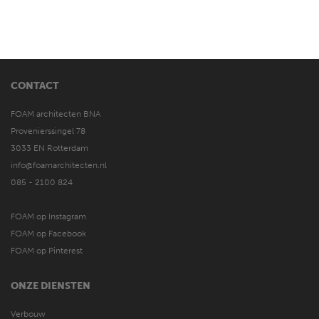
CONTACT
FOAM architecten BNA
Provenierssingel 78
3033 EN Rotterdam
info@foamarchitecten.nl
085 - 2100 824
FOAM op Instagram
FOAM op Facebook
FOAM op Pinterest
ONZE DIENSTEN
Verbouw