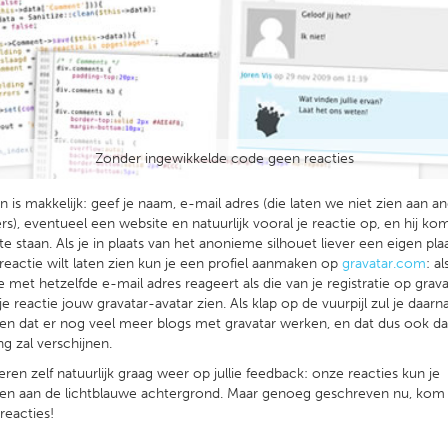
Zonder ingewikkelde code geen reacties
 is makkelijk: geef je naam, e-mail adres (die laten we niet zien aan a
s), eventueel een website en natuurlijk vooral je reactie op, en hij ko
te staan. Als je in plaats van het anonieme silhouet liever een eigen pla
 reactie wilt laten zien kun je een profiel aanmaken op
gravatar.com
: al
e met hetzelfde e-mail adres reageert als die van je registratie op grava
 je reactie jouw gravatar-avatar zien. Als klap op de vuurpijl zul je daarn
n dat er nog veel meer blogs met gravatar werken, en dat dus ook da
ng zal verschijnen.
eren zelf natuurlijk graag weer op jullie feedback: onze reacties kun je
en aan de lichtblauwe achtergrond. Maar genoeg geschreven nu, kom
reacties!