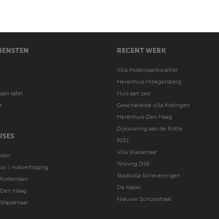
IENSTEN
RECENT WERK
Villa Molenlaankwartier
Herenhuis Hillegersberg
aan tafel
Huis aan zee
e
Geschakelde villa Kralingen
Herenhuis Den Haag
Dijkwoning aan de Rotte
ISES
PJ31
Villa Wassenaar
ten
Woning DS6
w / nokverhoging
Stadsvilla Scheveningen
 Rotterdam
De Kapel
 Den Haag
Nieuwe Schoolstraat
 Wassenaar