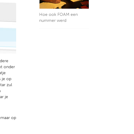
Hoe ook FOAM een
nummer werd
ndere
mt onder
atje
s je op
tar zul
a
ar je
 maar op