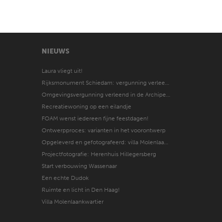
NIEUWS
Laura vliegt uit!
Rijksmonument Schiedam: vergunning verleend
Omgevingsvergunning verleend in de Archipel Den Haag
Recreatiewoning op een eilandje
FOAM wenst iedereen fijne feestdagen!
Ontwerpproces: varianten in het voorontwerp
Opgeleverd en gefotografeerd: villa Molenlaankwartier
Projectfotografie: Herenhuis Hillegersberg
Start verbouwing Wassenaar
Een echte Dudok
Ruimte en licht in Den Haag!
Villa Molenlaankwartier