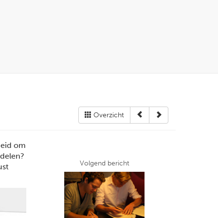
Overzicht
heid om
 delen?
Volgend bericht
ust