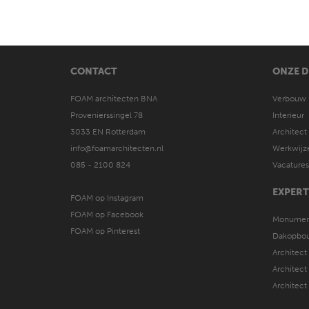
CONTACT
ONZE D
FOAM architecten BNA
Verbouw
Provenierssingel 78
Interieur
3033 EN Rotterdam
Architect 
info@foamarchitecten.nl
Werkwijz
085 - 2100 824
Vacatures
EXPERT
FOAM op Instagram
FOAM op Facebook
Monumen
FOAM op Pinterest
Dakopbou
Architect
Architect
Architect