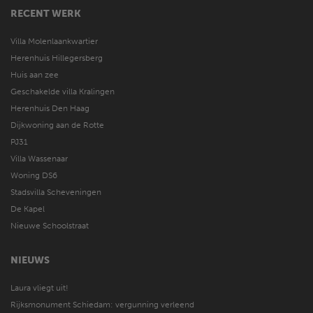
RECENT WERK
Villa Molenlaankwartier
Herenhuis Hillegersberg
Huis aan zee
Geschakelde villa Kralingen
Herenhuis Den Haag
Dijkwoning aan de Rotte
PJ31
Villa Wassenaar
Woning DS6
Stadsvilla Scheveningen
De Kapel
Nieuwe Schoolstraat
NIEUWS
Laura vliegt uit!
Rijksmonument Schiedam: vergunning verleend