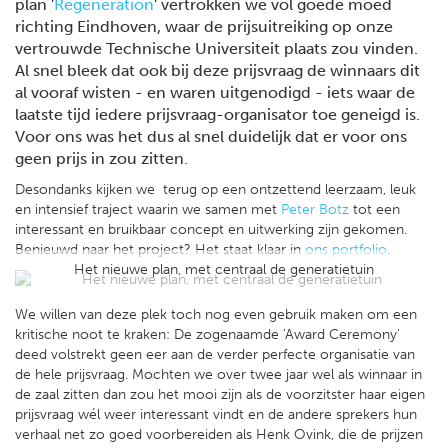
plan '
Regeneration
' vertrokken we vol goede moed
richting Eindhoven, waar de prijsuitreiking op onze
vertrouwde Technische Universiteit plaats zou vinden.
Al snel bleek dat ook bij deze prijsvraag de winnaars dit
al vooraf wisten - en waren uitgenodigd - iets waar de
laatste tijd iedere prijsvraag-organisator toe geneigd is.
Voor ons was het dus al snel duidelijk dat er voor ons
geen prijs in zou zitten.
Desondanks kijken we terug op een ontzettend leerzaam, leuk
en intensief traject waarin we samen met
Peter Botz
tot een
interessant en bruikbaar concept en uitwerking zijn gekomen.
Benieuwd naar het project? Het staat klaar in
ons portfolio
.
Het nieuwe plan, met centraal de generatietuin
We willen van deze plek toch nog even gebruik maken om een
kritische noot te kraken: De zogenaamde 'Award Ceremony'
deed volstrekt geen eer aan de verder perfecte organisatie van
de hele prijsvraag. Mochten we over twee jaar wel als winnaar in
de zaal zitten dan zou het mooi zijn als de voorzitster haar eigen
prijsvraag wél weer interessant vindt en de andere sprekers hun
verhaal net zo goed voorbereiden als Henk Ovink, die de prijzen