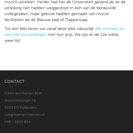
mocht uitreiken. Verder had het de Universiteit gesierd als ze de
uitreiking niet hadden weggestopt in één van de benauwde
collegezalen, maar gebruik hadden gemaakt van mooie
faciliteiten als de Blauwe zaal of Trappenzaal.
Tot slot feliciteren we vanaf deze plek natuurlijk
alle winnaars en
eervolle vermeldingen
met hun prijs. We zijn er de 12e editie
weer bij!
CONTACT
FOAM architecten BNA
Provenierssingel 78
3033 EN Rotterdam
info@foamarchitecten.nl
085 - 2100 824