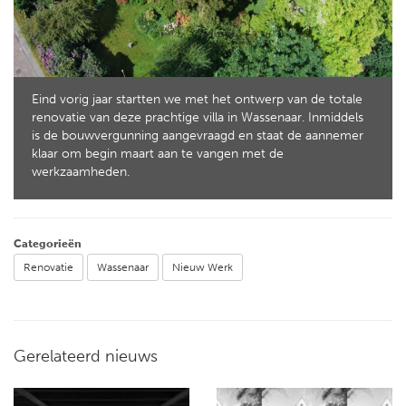
Eind vorig jaar startten we met het ontwerp van de totale
renovatie van deze prachtige villa in Wassenaar. Inmiddels
is de bouwvergunning aangevraagd en staat de aannemer
klaar om begin maart aan te vangen met de
werkzaamheden.
Categorieën
Renovatie
Wassenaar
Nieuw Werk
Gerelateerd nieuws