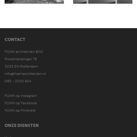
CONTACT
FOAM architecten BNA
Provenierssingel 78
3033 EN Rotterdam
info@foamarchitecten.nl
085 - 2100 824
FOAM op Instagram
FOAM op Facebook
FOAM op Pinterest
ONZE DIENSTEN