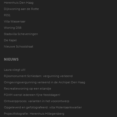
Herenhuis Den Haag
Dijkwoning aan de Rotte
PJ31
Villa Wassenaar
Woning DS6
Stadsvilla Scheveningen
De Kapel
Nieuwe Schoolstraat
NIEUWS
Laura vliegt uit!
Rijksmonument Schiedam: vergunning verleend
Omgevingsvergunning verleend in de Archipel Den Haag
Recreatiewoning op een eilandje
FOAM wenst iedereen fijne feestdagen!
Ontwerpproces: varianten in het voorontwerp
Opgeleverd en gefotografeerd: villa Molenlaankwartier
Projectfotografie: Herenhuis Hillegersberg