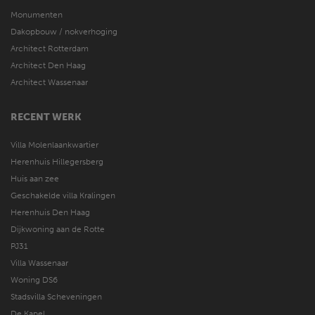
Monumenten
Dakopbouw / nokverhoging
Architect Rotterdam
Architect Den Haag
Architect Wassenaar
RECENT WERK
Villa Molenlaankwartier
Herenhuis Hillegersberg
Huis aan zee
Geschakelde villa Kralingen
Herenhuis Den Haag
Dijkwoning aan de Rotte
PJ31
Villa Wassenaar
Woning DS6
Stadsvilla Scheveningen
De Kapel