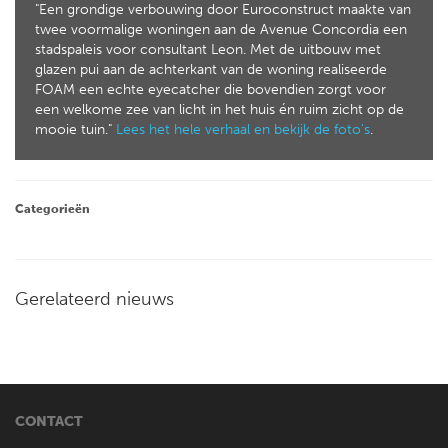
"Een grondige verbouwing door Euroconstruct maakte van
twee voormalige woningen aan de Avenue Concordia een
stadspaleis voor consultant Leon. Met de uitbouw met
glazen pui aan de achterkant van de woning realiseerde
FOAM een echte eyecatcher die bovendien zorgt voor
een welkome zee van licht in het huis én ruim zicht op de
mooie tuin."
Lees het hele verhaal en bekijk de foto's
.
Categorieën
Gerelateerd nieuws
CONTACT